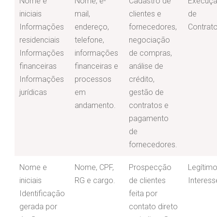
Nome e
Nome, e-
Cadastro de
Execuç
iniciais
mail,
clientes e
de
Informações
endereço,
fornecedores,
Contrat
residenciais
telefone,
negociação
Informações
informações
de compras,
financeiras
financeiras e
análise de
Informações
processos
crédito,
jurídicas
em
gestão de
andamento.
contratos e
pagamento
de
fornecedores.
Nome e
Nome, CPF,
Prospecção
Legítim
iniciais
RG e cargo.
de clientes
Interess
Identificação
feita por
gerada por
contato direto